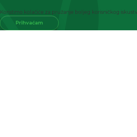
Koristimo kolačiće za pružanje boljeg korisničkog iskus
Prihvaćam