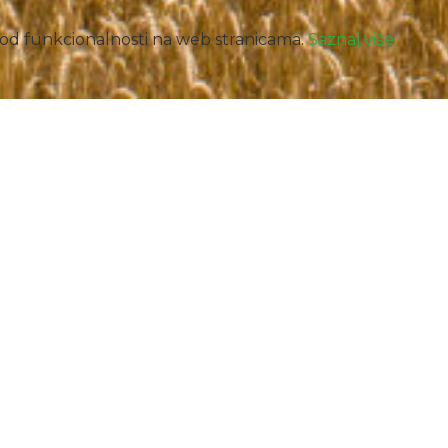
e od funkcionalnosti na web stranicama.
Saznaj više