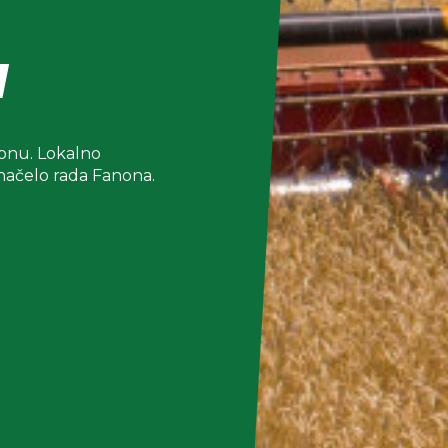
a
nonu. Lokalno
 načelo rada Fanona.