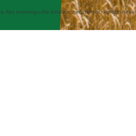
tva. Ako onemogućite kolačiće, nećete moći koristiti nek