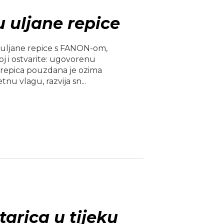
 uljane repice
 uljane repice s FANON-om,
j i ostvarite: ugovorenu
 repica pouzdana je ozima
nu vlagu, razvija sn...
itarica u tijeku