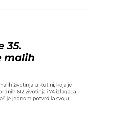
 35.
e malih
ih životinja u Kutini, koja je
rdnih 612 životinja i 74 izlagača
 još je jednom potvrdila svoju