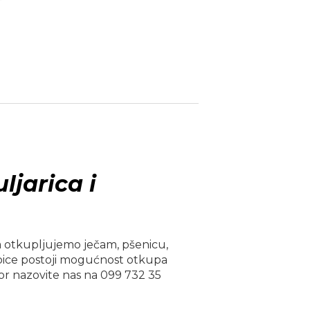
ljarica i
eta otkupljujemo ječam, pšenicu,
 repice postoji mogućnost otkupa
vor nazovite nas na 099 732 35