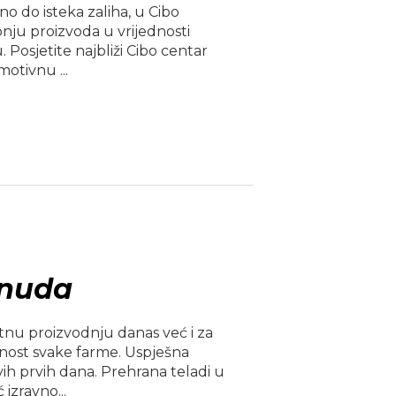
no do isteka zaliha, u Cibo
ju proizvoda u vrijednosti
 Posjetite najbliži Cibo centar
motivnu ...
onuda
etnu proizvodnju danas već i za
ćnost svake farme. Uspješna
ih prvih dana. Prehrana teladi u
izravno...