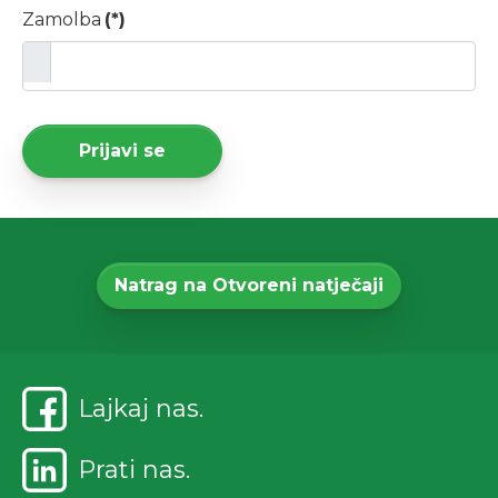
Zamolba
(*)
Prijavi se
Natrag na Otvoreni natječaji
Lajkaj nas.
Prati nas.