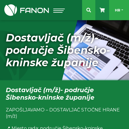
Odaberit
HR
Dostavljač (m/ž)-
područje Šibensko-
kninske županije
Dostavljač (m/ž)- područje
Šibensko-kninske županije
ZAPOŠLJAVAMO – DOSTAVLJAČ STOČNE HRANE
(m/ž)
📍 Mjesto rada: područje Šibensko-kninske