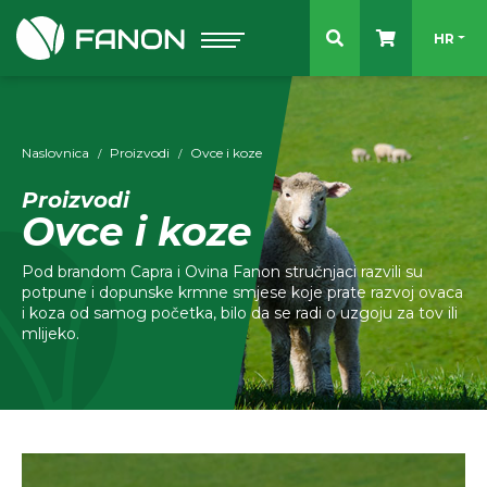
Odaberit
HR
Naslovnica
Proizvodi
Ovce i koze
Proizvodi
Ovce i koze
Pod brandom Capra i Ovina Fanon stručnjaci razvili su
potpune i dopunske krmne smjese koje prate razvoj ovaca
i koza od samog početka, bilo da se radi o uzgoju za tov ili
mlijeko.