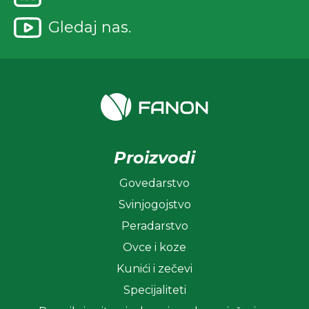
Gledaj nas.
Proizvodi
Govedarstvo
Svinjogojstvo
Peradarstvo
Ovce i koze
Kunići i zečevi
Specijaliteti